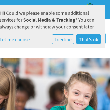
Hi! Could we please enable some additional
AVG & Privacy
services for
Social Media & Tracking
? You can
always change or withdraw your consent later.
Let me choose
I decline
That's ok