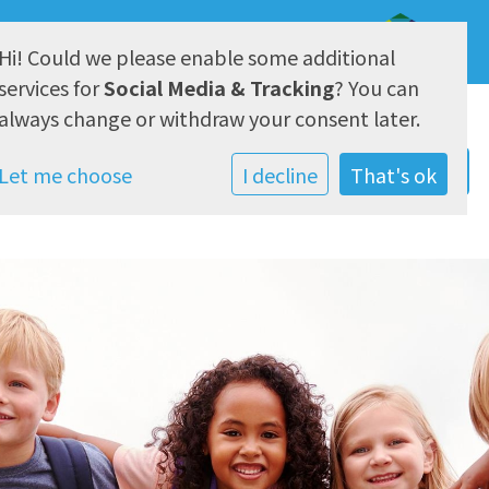
Hi! Could we please enable some additional
AVG & Privacy
services for
Social Media & Tracking
? You can
always change or withdraw your consent later.
Let me choose
I decline
That's ok